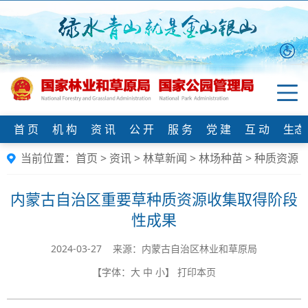
首 页
机 构
资 讯
公 开
服 务
党 建
互 动
生态
当前位置：
首页
>
资讯
>
林草新闻
>
林场种苗
>
种质资源
内蒙古自治区重要草种质资源收集取得阶段
性成果
2024-03-27 来源：内蒙古自治区林业和草原局
【字体：
大
中
小
】
打印本页