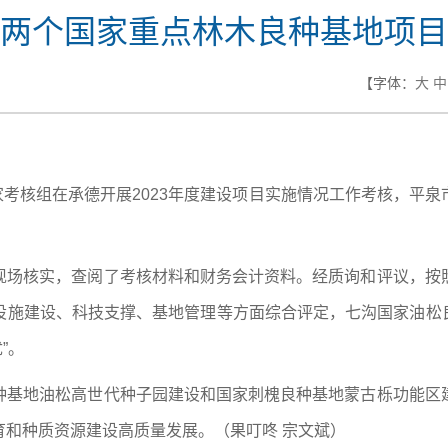
两个国家重点林木良种基地项目
【字体：
大
中
专家考核组在承德开展2023年度建设项目实施情况工作考核，平
现场核实，查阅了考核材料和财务会计资料。经质询和评议，按
施建设、科技支撑、基地管理等方面综合评定，七沟国家油松良
”。
种基地油松高世代种子园建设和国家刺槐良种基地蒙古栎功能区
育和种质资源建设高质量发展。（果叮咚 宗文斌）