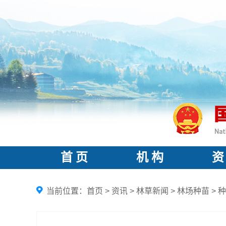
首 页
机 构
资
当前位置：
首页
>
资讯
>
林草新闻
>
林场种苗
>
种