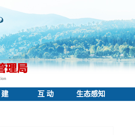
 建
互 动
生态感知