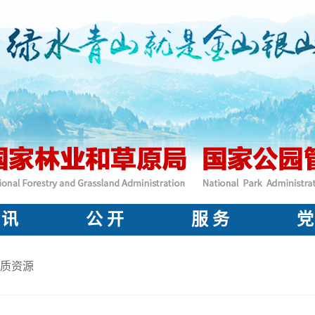
 讯
公 开
服 务
党
质资源