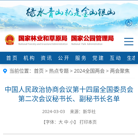
首 页
机 构
资 讯
公 开
服 务
党 建
互 动
生态
当前位置：
首页
>
热点专题
>
2024全国两会
>
两会聚焦
中国人民政治协商会议第十四届全国委员会
第二次会议秘书长、副秘书长名单
2024-03-03 来源：​新华社
【字体：
大
中
小
】
打印本页