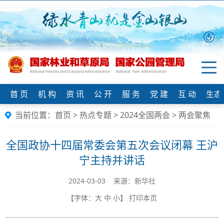
首 页
机 构
资 讯
公 开
服 务
党 建
互 动
生态
当前位置：
首页
>
热点专题
>
2024全国两会
>
两会聚焦
全国政协十四届常委会第五次会议闭幕 王沪
宁主持并讲话
2024-03-03 来源：新华社
【字体：
大
中
小
】
打印本页