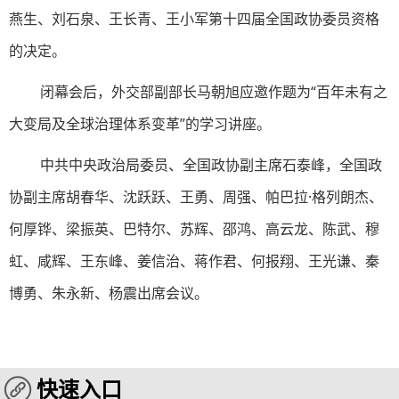
燕生、刘石泉、王长青、王小军第十四届全国政协委员资格
的决定。
闭幕会后，外交部副部长马朝旭应邀作题为“百年未有之
大变局及全球治理体系变革”的学习讲座。
中共中央政治局委员、全国政协副主席石泰峰，全国政
协副主席胡春华、沈跃跃、王勇、周强、帕巴拉·格列朗杰、
何厚铧、梁振英、巴特尔、苏辉、邵鸿、高云龙、陈武、穆
虹、咸辉、王东峰、姜信治、蒋作君、何报翔、王光谦、秦
博勇、朱永新、杨震出席会议。
快速入口