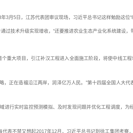
23年3月5日，江苏代表团审议现场，习近平总书记这样勉励这位“8
通过技术升级实现增收，“还要推进农业生态产业化系统建设，带动更
的首个重大项目，引江补汉工程进入全面施工阶段，将使中线工程年
战略，正在造福沿江两岸，润泽亿万人民。”第十四届全国人大代
流域进行实时监控预测模拟、及时发现问题并优化工程调度，为
代表不禁又想起2017年12月，习近平总书记到徐工集团考察