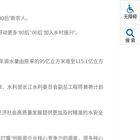
无障碍
0后”新农人。
多‘90后’‘00后’加入乡村振兴”。
搜 索
调水量由原来的95亿立方米增至115.1亿立方
表、水利部长江水利委员会副总工程师黄艳计划
经济社会高质量发展提供更加及时精准的水安全
，叮嘱“创新是企业核心竞争力的源泉，很多核心