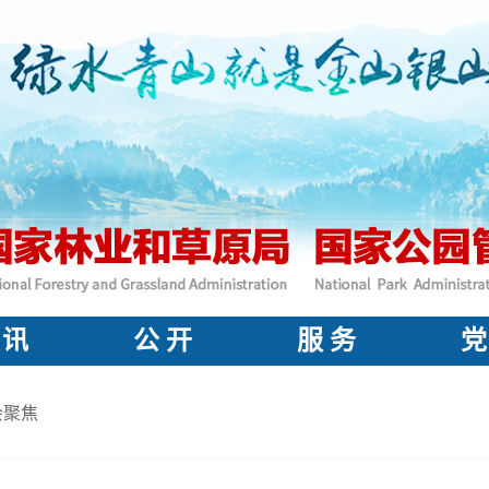
 讯
公 开
服 务
党
会聚焦