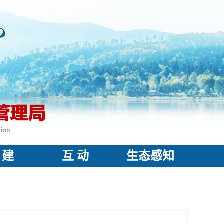
 建
互 动
生态感知