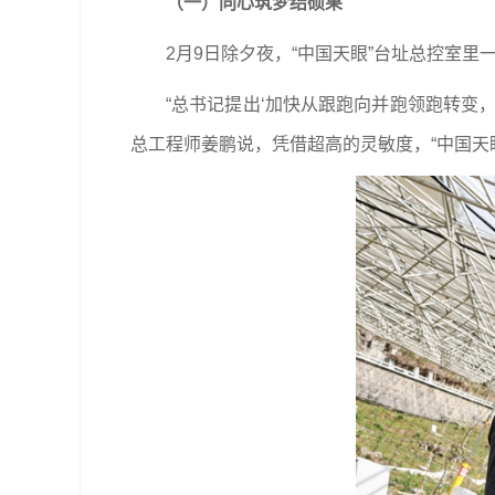
（一）同心筑梦结硕果
2月9日除夕夜，“中国天眼”台址总控室
“总书记提出‘加快从跟跑向并跑领跑转变
总工程师姜鹏说，凭借超高的灵敏度，“中国天