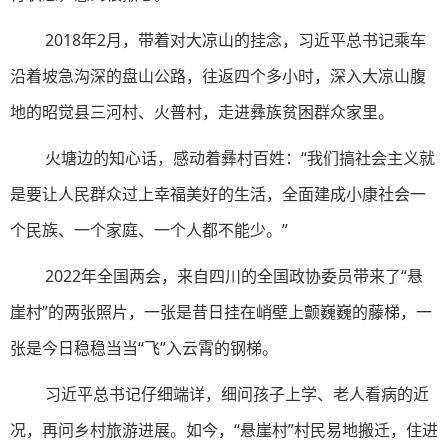
2018年2月，带着对大凉山的挂念，习近平总书记乘车
沿着坡急沟深的盘山公路，往返四个多小时，深入大凉山腹
地的昭觉县三河村、火普村，走进彝族贫困群众家里。
火塘边的知心话，感动着彝村百姓：“我们搞社会主义就
是要让人民群众过上幸福美好的生活，全面建成小康社会一
个民族、一个家庭、一个人都不能少。”
2022年全国两会，来自四川的全国政协委员带来了“悬
崖村”的两张照片，一张是昔日挂在峭壁上颤巍巍的藤梯，一
张是今日稳稳当当“飞”入云霄的钢梯。
习近平总书记仔细端详，细问孩子上学、老人看病的近
况，再问乡村旅游进展。如今，“悬崖村”村民易地搬迁，住进