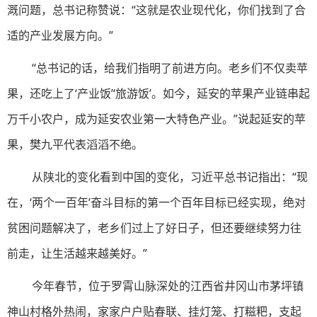
溉问题，总书记称赞说：“这就是农业现代化，你们找到了合
适的产业发展方向。”
“总书记的话，给我们指明了前进方向。老乡们不仅卖苹
果，还吃上了‘产业饭’‘旅游饭’。如今，延安的苹果产业链串起
万千小农户，成为延安农业第一大特色产业。”说起延安的苹
果，樊九平代表滔滔不绝。
从陕北的变化看到中国的变化，习近平总书记指出：“现
在，‘两个一百年’奋斗目标的第一个百年目标已经实现，绝对
贫困问题解决了，老乡们过上了好日子，但还要继续努力往
前走，让生活越来越美好。”
今年春节，位于罗霄山脉深处的江西省井冈山市茅坪镇
神山村格外热闹，家家户户贴春联、挂灯笼、打糍粑，支起