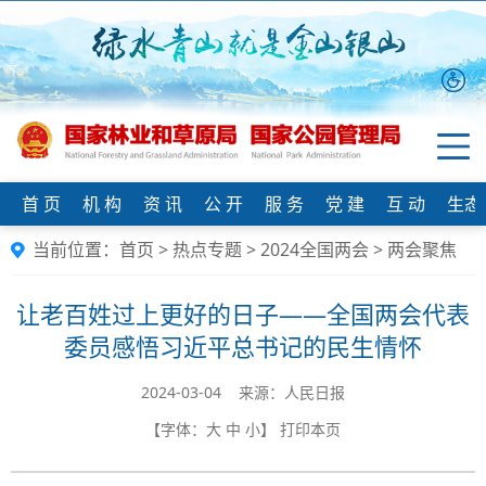
首 页
机 构
资 讯
公 开
服 务
党 建
互 动
生态
当前位置：
首页
>
热点专题
>
2024全国两会
>
两会聚焦
让老百姓过上更好的日子——全国两会代表
委员感悟习近平总书记的民生情怀
2024-03-04 来源：人民日报
【字体：
大
中
小
】
打印本页