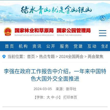
首 页
机 构
资 讯
公 开
服 务
党 建
互 动
生态
当前位置：
首页
>
热点专题
>
2024全国两会
>
两会聚焦
李强在政府工作报告中介绍，一年来中国特
色大国外交全面推进
2024-03-05 来源：新华社
【字体：
大
中
小
】
打印本页