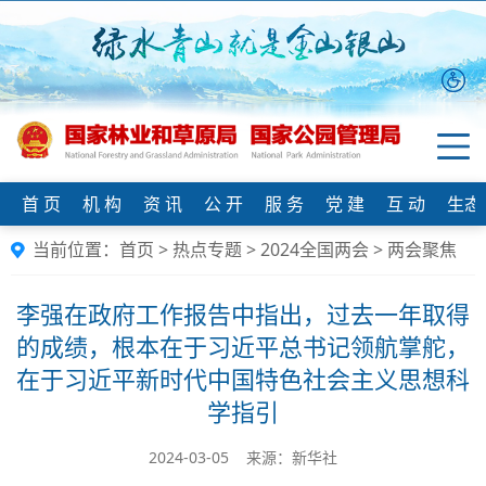
首 页
机 构
资 讯
公 开
服 务
党 建
互 动
生态
当前位置：
首页
>
热点专题
>
2024全国两会
>
两会聚焦
李强在政府工作报告中指出，过去一年取得
的成绩，根本在于习近平总书记领航掌舵，
在于习近平新时代中国特色社会主义思想科
学指引
2024-03-05 来源：新华社