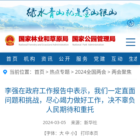
首 页
机 构
资 讯
公 开
服 务
党 建
互 动
生态
当前位置：
首页
>
热点专题
>
2024全国两会
>
两会聚焦
李强在政府工作报告中表示，我们一定直面
问题和挑战，尽心竭力做好工作，决不辜负
人民期待和重托
2024-03-05 来源：新华社
【字体：
大
中
小
】
打印本页