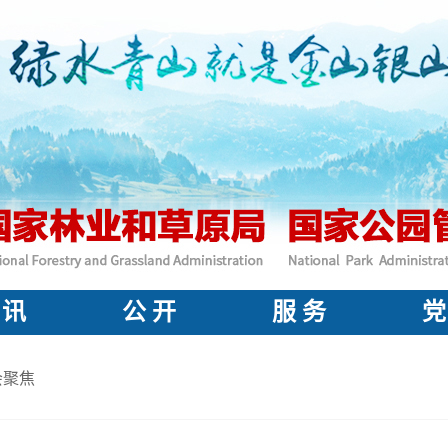
 讯
公 开
服 务
党
会聚焦