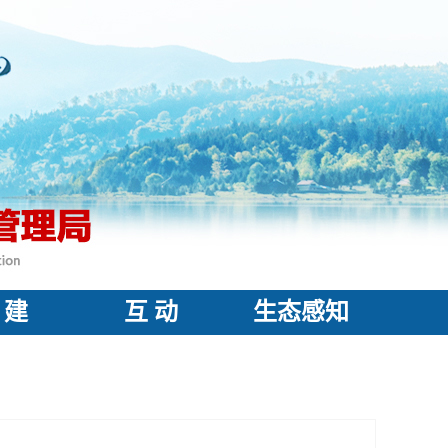
 建
互 动
生态感知