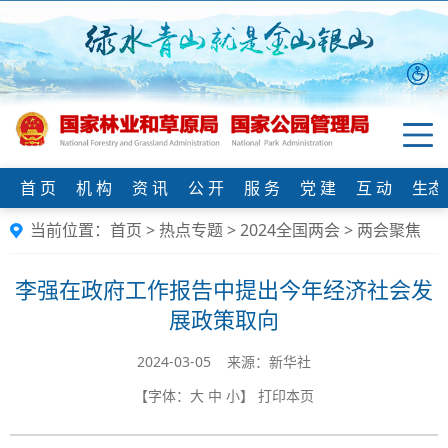
首 页
机 构
资 讯
公 开
服 务
党 建
互 动
生态
当前位置：
首页
>
热点专题
>
2024全国两会
>
两会聚焦
李强在政府工作报告中提出今年经济社会发
展政策取向
2024-03-05 来源：新华社
【字体：
大
中
小
】
打印本页