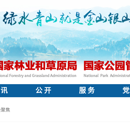
 讯
公 开
服 务
党
会聚焦