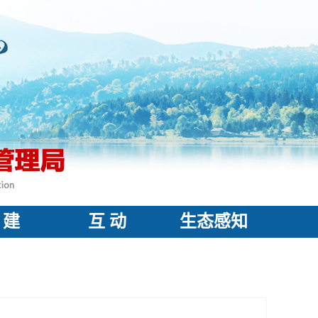
 建
互 动
生态感知