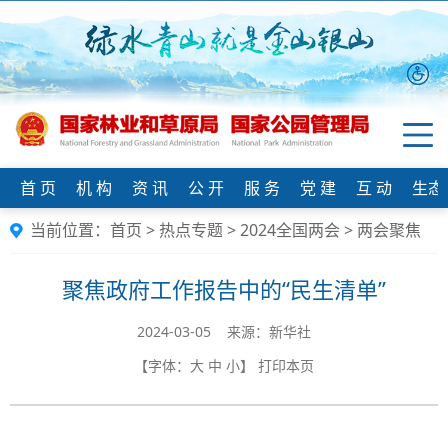
首 页
机 构
资 讯
公 开
服 务
党 建
互 动
生态
当前位置：
首页
>
热点专题
>
2024全国两会
>
两会聚焦
聚焦政府工作报告中的“民生清单”
2024-03-05 来源：新华社
【字体：
大
中
小
】
打印本页