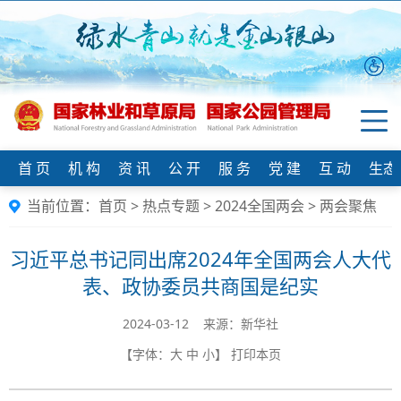
首 页
机 构
资 讯
公 开
服 务
党 建
互 动
生态
当前位置：
首页
>
热点专题
>
2024全国两会
>
两会聚焦
习近平总书记同出席2024年全国两会人大代
表、政协委员共商国是纪实
2024-03-12 来源：新华社
【字体：
大
中
小
】
打印本页