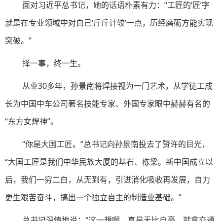
面对习近平总书记，她的话语朴素有力：“工匠的‘匠’字
就是在专业领域中对自己‘斤斤计较’一点，历经磨砺方能实现
突破。”
择一事，终一生。
从业30多年，孙景南将焊接视为一门艺术，从学徒工成
长为中国中车公司著名技能专家、外国专家眼中赫赫有名的
“东方女焊神”。
“你是大国工匠。”总书记向孙景南投去了赞许的目光，
“大国工匠是我们中华民族大厦的基石、栋梁。新中国成立以
后，我们一穷二白，从无到有，引进消化吸收再发展，自力
更生艰苦奋斗，搞出一个独立自主的制造业基础。”
总书记深情地说：“这一想啊，真是无比自豪。就拿交通