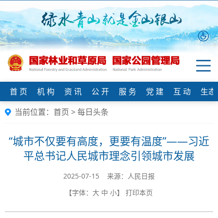
首 页
机 构
资 讯
公 开
服 务
党 建
互 动
生态
当前位置：
首页
>
每日头条
“城市不仅要有高度，更要有温度”——习近
平总书记人民城市理念引领城市发展
2025-07-15 来源：人民日报
【字体：
大
中
小
】
打印本页