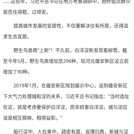
……这些年，习近平总书记在地方考察调研中，始终惦念群众
是否住得稳、过得安。
提高城市发展的宜居性，不仅要解决住有所居，还得追
求生态宜居。
野生鸟类再“上新”！不久前，白洋淀新发现冕柳莺，截
至今年5月，野生鸟类增加至296种，较河北雄安新区设立前
增加了90种。
2019年1月，在雄安新区规划展示中心，谈到雄安新区
下大气力处理城和淀的关系，习近平总书记指出：“当时选址
在这，就是考虑要保护白洋淀，而非损害白洋淀。城与淀应
该是相互辉映、相得益彰。”
船行淀中、人在景中，疏密有度、返璞归真，新城与淀