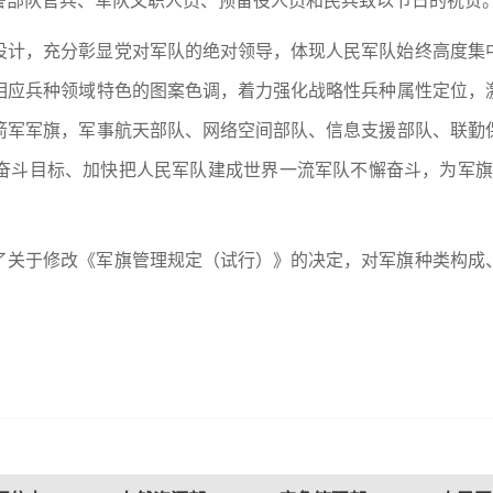
警部队官兵、军队文职人员、预备役人员和民兵致以节日的祝贺
设计，充分彰显党对军队的绝对领导，体现人民军队始终高度集
相应兵种领域特色的图案色调，着力强化战略性兵种属性定位，
箭军军旗，军事航天部队、网络空间部队、信息支援部队、联勤
斗目标、加快把人民军队建成世界一流军队不懈奋斗，为军旗增
了关于修改《军旗管理规定（试行）》的决定，对军旗种类构成