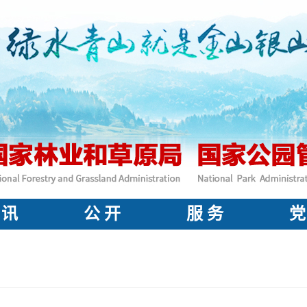
 讯
公 开
服 务
党