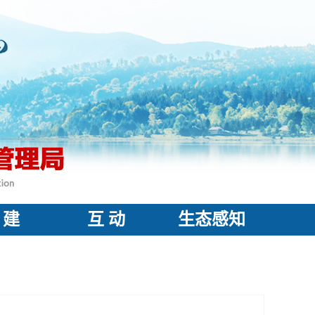
 建
互 动
生态感知