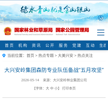
首 页
机 构
资 讯
公 开
服 务
党 建
互 动
生态
当前位置：
首页
>
热点专题
>
大美兴安
>
热点关注
大兴安岭集团森防专业队伍备战“五月攻坚”
2026-05-14 来源：​大兴安岭林业集团公司
【字体：
大
中
小
】
打印本页