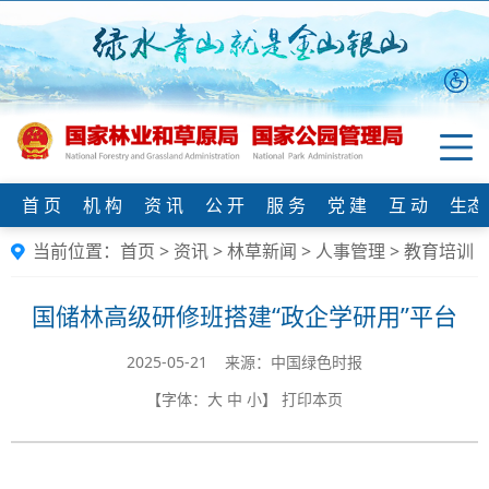
首 页
机 构
资 讯
公 开
服 务
党 建
互 动
生态
当前位置：
首页
>
资讯
>
林草新闻
>
人事管理
>
教育培训
国储林高级研修班搭建“政企学研用”平台
2025-05-21 来源：中国绿色时报
【字体：
大
中
小
】
打印本页