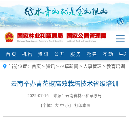
首 页
机 构
资 讯
公 开
服 务
党 建
互 动
生态
当前位置：
首页
>
资讯
>
林草新闻
>
人事管理
>
教育培训
云南举办青花椒高效栽培技术省级培训
2025-07-16 来源：云南省林业和草原局
【字体：
大
中
小
】
打印本页