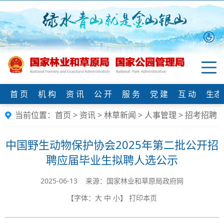
首 页
机 构
资 讯
公 开
服 务
党 建
互 动
生态
当前位置：
首页
>
资讯
>
林草新闻
>
人事管理
>
招考招聘
中国野生动物保护协会2025年第二批公开招
聘应届毕业生拟聘人选公示
2025-06-13 来源：国家林业和草原局政府网
【字体：
大
中
小
】
打印本页