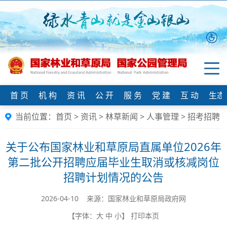
首 页
机 构
资 讯
公 开
服 务
党 建
互 动
生态
当前位置：
首页
>
资讯
>
林草新闻
>
人事管理
>
招考招聘
关于公布国家林业和草原局直属单位2026年
第二批公开招聘应届毕业生取消或核减岗位
招聘计划情况的公告
2026-04-10 来源：国家林业和草原局政府网
【字体：
大
中
小
】
打印本页