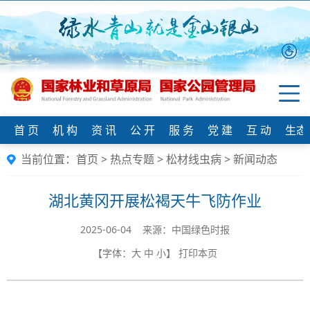
首 页
机 构
资 讯
公 开
服 务
党 建
互 动
生态
当前位置：
首页
>
热点专题
>
松材线虫病
>
新闻动态
湖北黄冈开展松褐天牛飞防作业
2025-06-04 来源：中国绿色时报
【字体：
大
中
小
】
打印本页