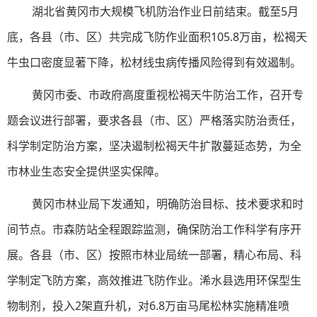
湖北省黄冈市大规模飞机防治作业日前结束。截至5月
底，各县（市、区）共完成飞防作业面积105.8万亩，松褐天
牛虫口密度显著下降，松材线虫病传播风险得到有效遏制。
黄冈市委、市政府高度重视松褐天牛防治工作，召开专
题会议进行部署，要求各县（市、区）严格落实防治责任，
科学制定防治方案，坚决遏制松褐天牛扩散蔓延态势，为全
市林业生态安全提供坚实保障。
黄冈市林业局下发通知，明确防治目标、技术要求和时
间节点。市森防站全程跟踪监测，确保防治工作科学有序开
展。各县（市、区）按照市林业局统一部署，精心布局、科
学制定飞防方案，高效推进飞防作业。浠水县选用环保型生
物制剂，投入2架直升机，对6.8万亩马尾松林实施精准喷