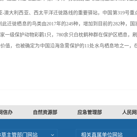
-澳大利西亚、西太平洋迁徙路线的重要驿站，中国第319号重点
迁徙栖息的鸟类由2017年的249种，增加到目前的282种，国
国家一级保护动物彩鹳1只，780余只白枕鹤种群在保护区栖息，
态价值，也被确定为中国沿海急需保护的11处水鸟栖息地之一，
网信办
自然资源部
应急管理部
人民网
林草主管部门网站
相关直属单位网站