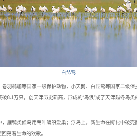
白琵鹭
、卷羽鹈鹕等国家一级保护动物，小天鹅、白琵鹭等国家二级保
破8.1万只，创天津历史新高，形成的“鸟浪”成了天津越冬鸟
中，雁鸭类候鸟用苇叶编织爱巢；浮岛上，新生命在孵化中破壳
空回荡着生命的欢歌。