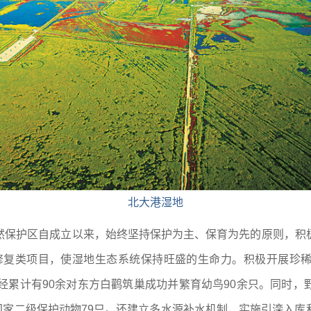
北大港湿地
然保护区自成立以来，始终坚持保护为主、保育为先的原则，积
保护修复类项目，使湿地生态系统保持旺盛的生命力。积极开展
经累计有90余对东方白鹳筑巢成功并繁育幼鸟90余只。同时
、国家二级保护动物79只。还建立多水源补水机制，实施引滦入