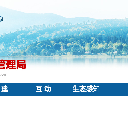
 建
互 动
生态感知