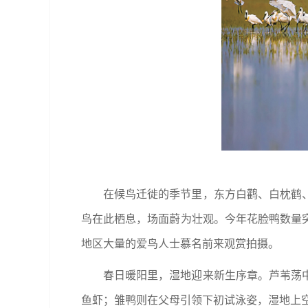
在候鸟迁徙的季节里，东方白鹳、白枕鹤
鸟在此栖息，场面蔚为壮观。今年花脸鸭数量突
地区大量的爱鸟人士慕名前来观赏拍摄。
春日暖阳里，湿地迎来新生序章。芦苇荡
鱼虾；雏鸭则在父母引领下初试泳姿，湿地上