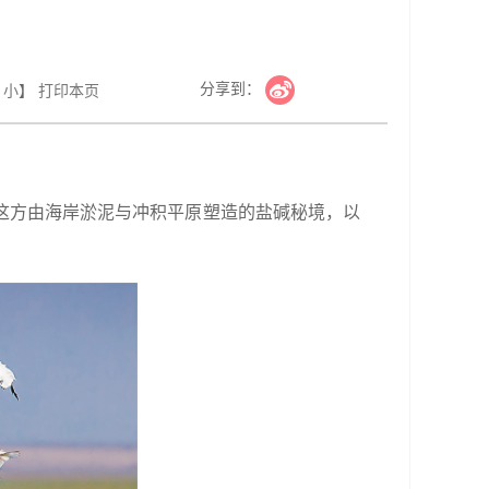
分享到：
小
】
打印本页
这方由海岸淤泥与冲积平原塑造的盐碱秘境，以