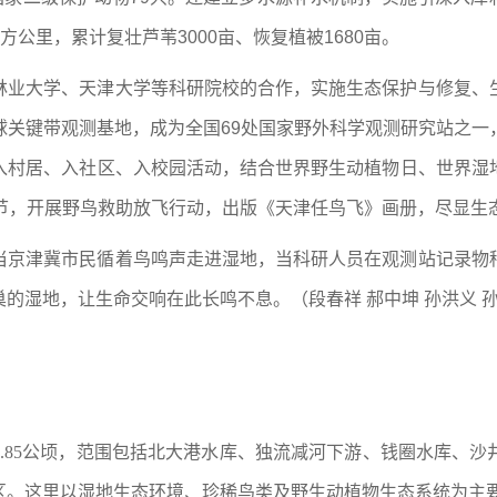
平方公里，累计复壮芦苇3000亩、恢复植被1680亩。
林业大学、天津大学等科研院校的合作，实施生态保护与修复、
球关键带观测基地，成为全国69处国家野外科学观测研究站之一
入村居、入社区、入校园活动，结合世界野生动植物日、世界湿
化节，开展野鸟救助放飞行动，出版《天津任鸟飞》画册，尽显生
当京津冀市民循着鸟鸣声走进湿地，当科研人员在观测站记录物
的湿地，让生命交响在此长鸣不息。（段春祥 郝中坤 孙洪义 
12.85公顷，范围包括北大港水库、独流减河下游、钱圈水库、
区。这里以湿地生态环境、珍稀鸟类及野生动植物生态系统为主