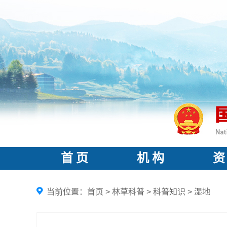
首 页
机 构
资
当前位置：
首页
>
林草科普
>
科普知识
>
湿地