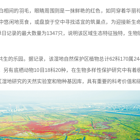
白相间的羽毛，眼睛周围则是一抹鲜艳的红色，如同穿着华丽
中悠闲地觅食，或盘旋于空中寻找适宜的筑巢点，为迎接新生
地单日记录的最大数量为1347只，说明该区域生态特征独特，
的乐园。据记录，该湿地自然保护区植物总计62科170属244
7种，另有底栖动物10目18科20种，在生物多样性保护研究中
区湿地研究的天然实验室和物种基因库，具有重要的科考价值和