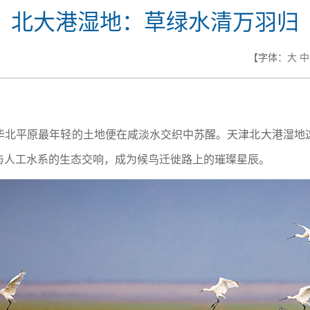
北大港湿地：草绿水清万羽归
【字体：
大
中
华北平原最年轻的土地便在咸淡水交织中苏醒。天津北大港湿地
与人工水系的生态交响，成为候鸟迁徙路上的璀璨星辰。