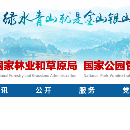
 讯
公 开
服 务
党