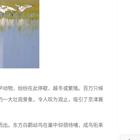
护动物，纷纷在此停歇、越冬或繁殖。百万只候
类的一大壮观景象，令人叹为观止，吸引了京津冀
而出。东方白鹳幼鸟在巢中仰颈待哺，成鸟衔来