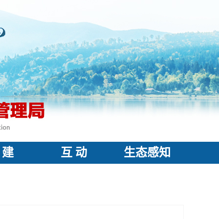
 建
互 动
生态感知