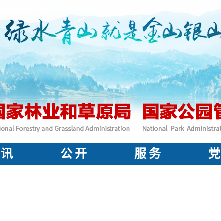
 讯
公 开
服 务
党