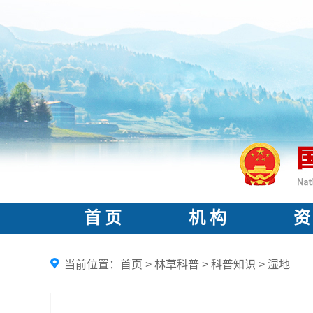
首 页
机 构
资
当前位置：
首页
>
林草科普
>
科普知识
>
湿地