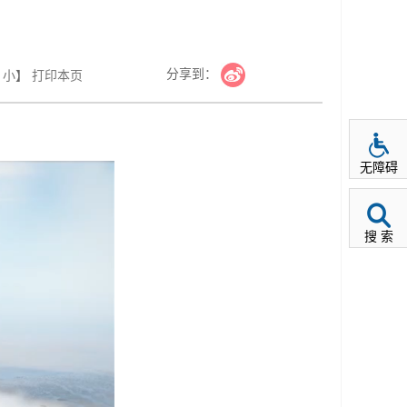
）
分享到：
小
】
打印本页
无障碍
搜 索