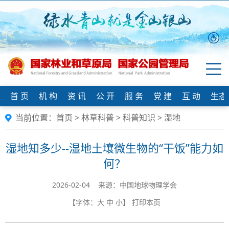
首 页
机 构
资 讯
公 开
服 务
党 建
互 动
生态
当前位置：
首页
>
林草科普
>
科普知识
>
湿地
湿地知多少--湿地土壤微生物的“干饭”能力如
何？
2026-02-04 来源：中国地球物理学会
【字体：
大
中
小
】
打印本页