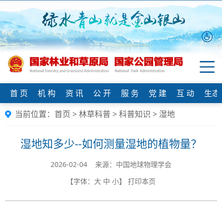
首 页
机 构
资 讯
公 开
服 务
党 建
互 动
生态
当前位置：
首页
>
林草科普
>
科普知识
>
湿地
湿地知多少--如何测量湿地的植物量？
2026-02-04 来源：中国地球物理学会
【字体：
大
中
小
】
打印本页