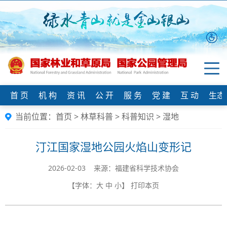
首 页
机 构
资 讯
公 开
服 务
党 建
互 动
生态
当前位置：
首页
>
林草科普
>
科普知识
>
湿地
汀江国家湿地公园火焰山变形记
2026-02-03 来源：福建省科学技术协会
【字体：
大
中
小
】
打印本页