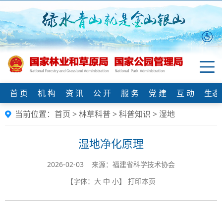
首 页
机 构
资 讯
公 开
服 务
党 建
互 动
生态
当前位置：
首页
>
林草科普
>
科普知识
>
湿地
湿地净化原理
2026-02-03 来源：福建省科学技术协会
【字体：
大
中
小
】
打印本页