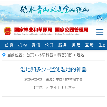
首 页
机 构
资 讯
公 开
服 务
党 建
互 动
生态
当前位置：
首页
>
林草科普
>
科普知识
>
湿地
湿地知多少--监测湿地的神器
2026-02-03 来源：中国地球物理学会
【字体：
大
中
小
】
打印本页