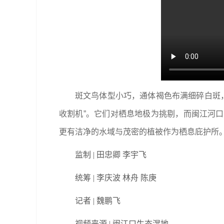
斑文鸟体型小巧，通体褐色布满细碎白斑，
收割机”。它们对栖息地极为挑剔，而闽江河
更有洁净的水域与茂密的植被作为栖息庇护所
监制 | 田忠卿 李宇飞
统筹 | 李庆波 林舟 陈庚
记者 | 魏鹏飞
视频来源 | 闽江口生态湿地