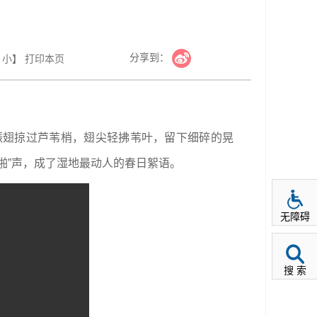
分享到：
小
】
打印本页
振翅掠过芦苇梢，翅尖轻拂苇叶，留下细碎的晃
啪”声，成了湿地最动人的春日絮语。
无障碍
搜 索