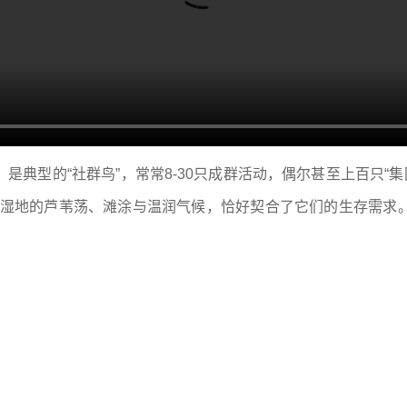
是典型的“社群鸟”，常常8-30只成群活动，偶尔甚至上百只“
口湿地的芦苇荡、滩涂与温润气候，恰好契合了它们的生存需求
。