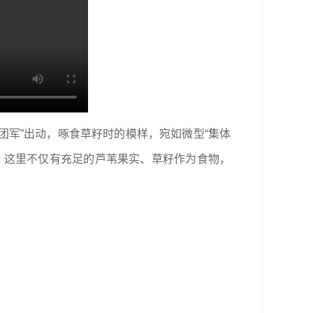
集团军”出动，啄食草籽时的模样，宛如微型“集体
。这里不仅有充足的芦苇果实、草籽作为食物，