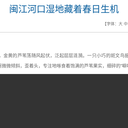
闽江河口湿地藏着春日生机
【字体：
大
中
，金黄的芦苇荡随风起伏，泛起层层涟漪。一只小巧的斑文鸟
微微倾斜，歪着头，专注地啄食着饱满的芦苇果实，细碎的“噼