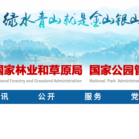
 讯
公 开
服 务
党