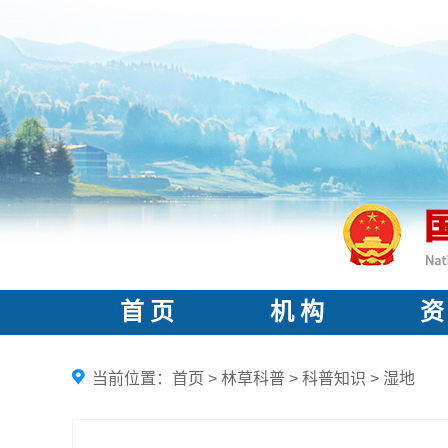
首 页
机 构
资
当前位置：
首页
>
林草科普
>
科普知识
>
湿地