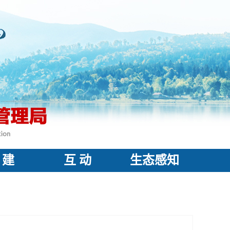
 建
互 动
生态感知