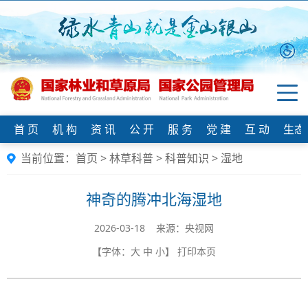
首 页
机 构
资 讯
公 开
服 务
党 建
互 动
生态
当前位置：
首页
>
林草科普
>
科普知识
>
湿地
神奇的腾冲北海湿地
2026-03-18 来源：央视网
【字体：
大
中
小
】
打印本页