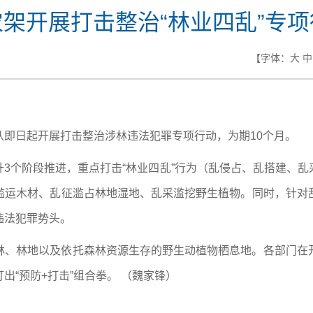
农架开展打击整治“林业四乱”专项
【字体：
大
中
从即日起开展打击整治涉林违法犯罪专项行动，为期10个月。
3个阶段推进，重点打击“林业四乱”行为（乱侵占、乱搭建、
滥运木材、乱征滥占林地湿地、乱采滥挖野生植物。同时，针对
违法犯罪势头。
林、林地以及依托森林资源生存的野生动植物栖息地。各部门在
“预防+打击”组合拳。 （魏家锋）