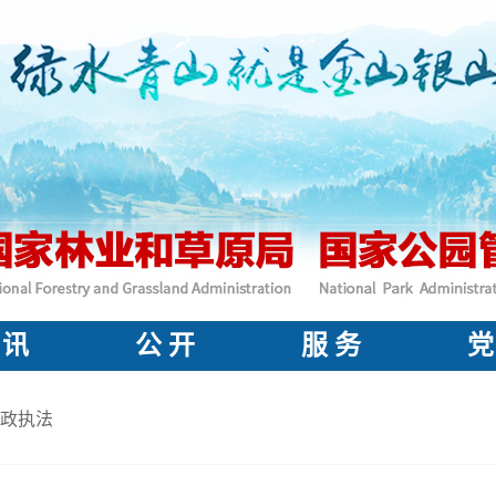
 讯
公 开
服 务
党
政执法