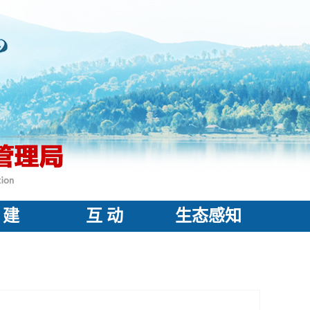
 建
互 动
生态感知