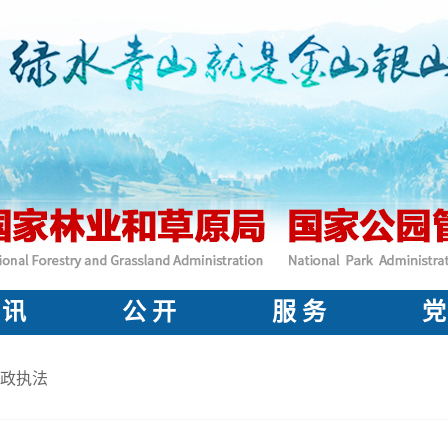
 讯
公 开
服 务
党
政执法