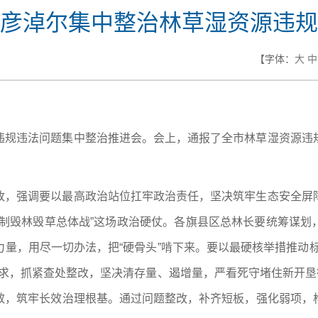
彦淖尔集中整治林草湿资源违规
【字体：
大
中
违规违法问题集中整治推进会。会上，通报了全市林草湿资源违
改，强调要以最高政治站位扛牢政治责任，坚决筑牢生态安全屏
遏制毁林毁草总体战”这场政治硬仗。各旗县区总林长要统筹谋划
量，用尽一切办法，把“硬骨头”啃下来。要以最硬核举措推动
求，抓紧查处整改，坚决清存量、遏增量，严看死守堵住新开垦
效，筑牢长效治理根基。通过问题整改，补齐短板，强化弱项，