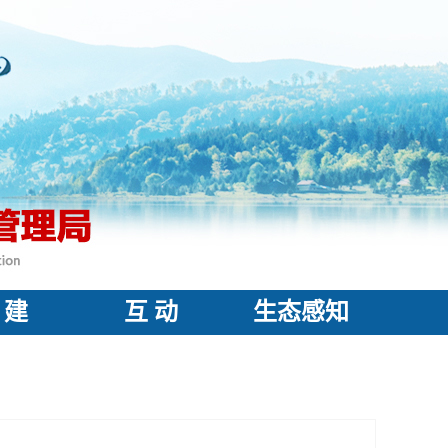
 建
互 动
生态感知