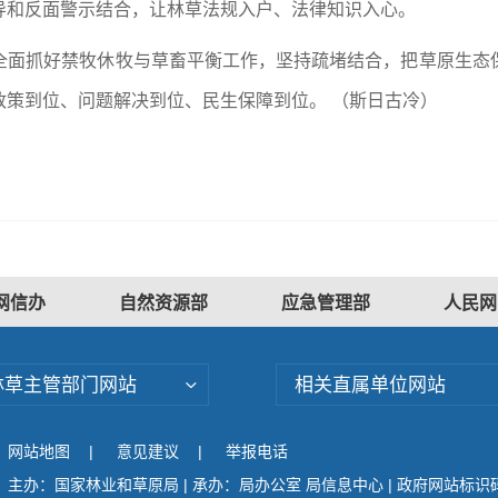
导和反面警示结合，让林草法规入户、法律知识入心。
全面抓好禁牧休牧与草畜平衡工作，坚持疏堵结合，把草原生态
政策到位、问题解决到位、民生保障到位。 （斯日古冷）
网信办
自然资源部
应急管理部
人民网
林草主管部门网站
相关直属单位网站
网站地图
|
意见建议
|
举报电话
主办：国家林业和草原局 | 承办：局办公室 局信息中心 | 政府网站标识码：