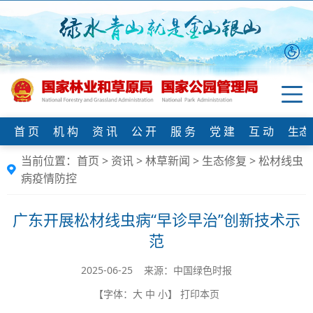
首 页
机 构
资 讯
公 开
服 务
党 建
互 动
生态
当前位置：
首页
>
资讯
>
林草新闻
>
生态修复
>
松材线虫
病疫情防控
广东开展松材线虫病“早诊早治”创新技术示
范
2025-06-25 来源：中国绿色时报
【字体：
大
中
小
】
打印本页