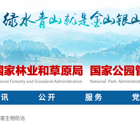
 讯
公 开
服 务
党
害生物防治