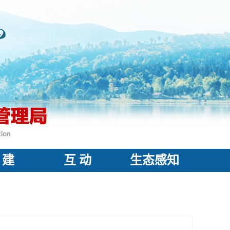
 建
互 动
生态感知