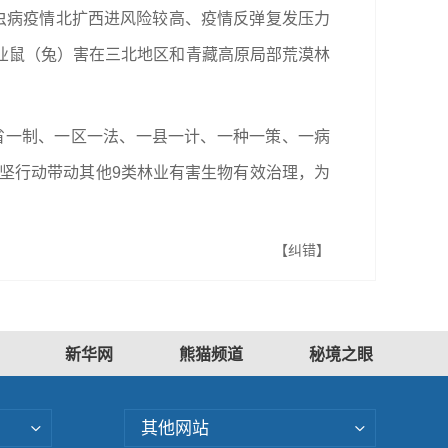
线虫病疫情北扩西进风险较高、疫情反弹复发压力
业鼠（兔）害在三北地区和青藏高原局部荒漠林
省一制、一区一法、一县一计、一种一策、一病
病攻坚行动带动其他9类林业有害生物有效治理，为
【纠错】
新华网
熊猫频道
秘境之眼
其他网站