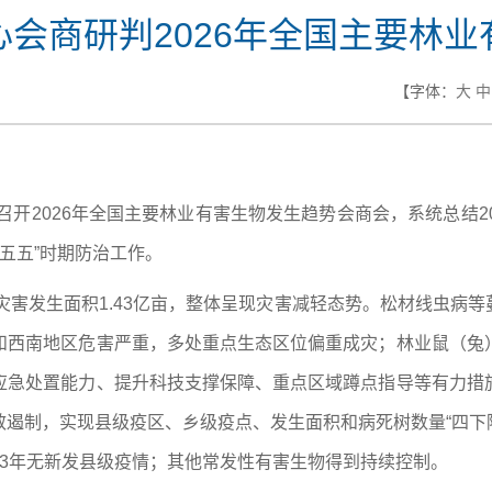
会商研判2026年全国主要林
【字体：
大
中
召开
2026年全国主要林业有害生物发生趋势会商会
，
系统
总结
2
十五五”时期防治工作。
物灾害发生面积1.43亿亩，整体呈现灾害减轻态势。松材线虫病
和西南地区危害严重，多处重点生态区位偏重成灾；林业鼠（兔
应急处置能力、提升科技支撑保障、重点区域蹲点指导等有力措
遏制，实现县级疫区、乡级疫点、发生面积和病死树数量“四下降
3年无新发县级疫情；其他常发性有害生物得到持续控制。