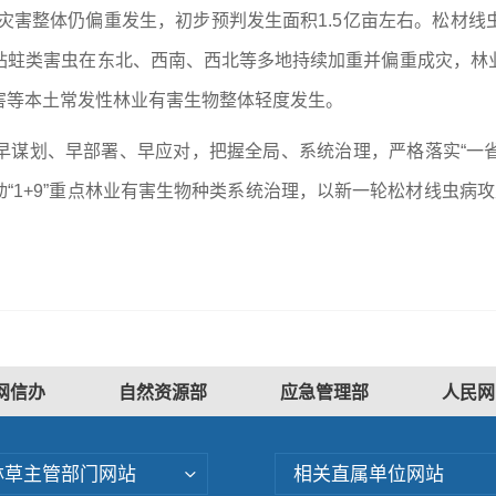
物灾害整体仍偏重发生，初步预判发生面积1.5亿亩左右。松材
钻蛀类害虫在东北、西南、西北等多地持续加重并偏重成灾，林
害等本土常发性林业有害生物整体轻度发生。
早谋划、早部署、早应对，把握全局、系统治理，严格落实“一
动“1+9”重点林业有害生物种类系统治理，以新一轮松材线虫
网信办
自然资源部
应急管理部
人民网
林草主管部门网站
相关直属单位网站