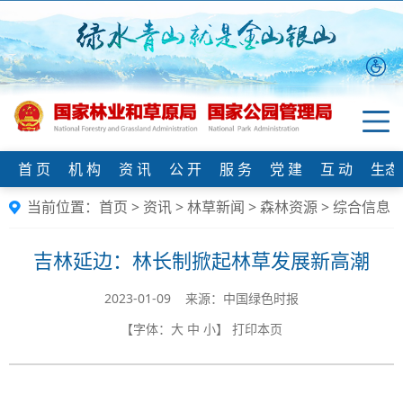
首 页
机 构
资 讯
公 开
服 务
党 建
互 动
生态
当前位置：
首页
>
资讯
>
林草新闻
>
森林资源
>
综合信息
吉林延边：林长制掀起林草发展新高潮
2023-01-09 来源：中国绿色时报
【字体：
大
中
小
】
打印本页