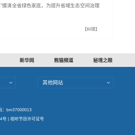
”摸清全省绿色家底，为提升省域生态空间治理
【纠错】
新华网
熊猫频道
秘境之眼
其他网站
bm37000013
04号
| 视听节目许可证号