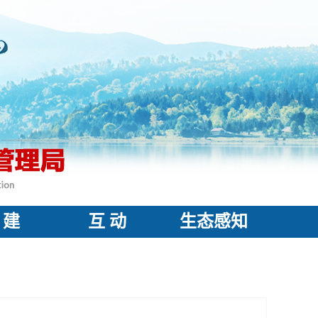
 建
互 动
生态感知