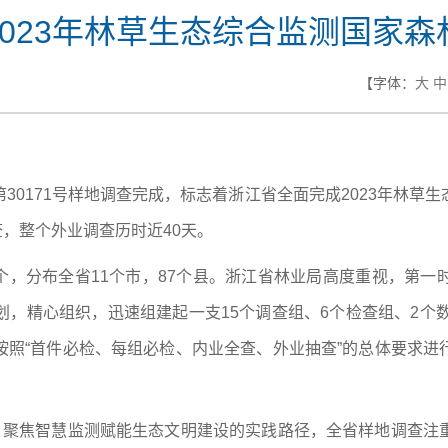
2023年林草生态综合监测国家森
【字体：
大
中
30171号样地调查完成，标志着浙江省全面完成2023年林草
查，整个外业调查历时近40天。
51个，分布全省11个市，87个县。浙江省林业局高度重视，第
，精心组织，迅速组建起一支15个调查组、6个检查组、2个
按照“首件必检、每组必检、内业全查、外业抽查”的总体要求进
”，聚焦智慧监测赋能生态文明建设的实践路径，全省样地调查注