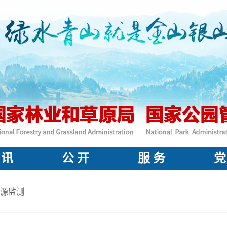
 讯
公 开
服 务
党
源监测