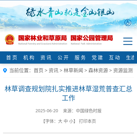
首 页
机 构
资 讯
公 开
服 务
党 建
互 动
生态
当前位置：
首页
>
资讯
>
林草新闻
>
森林资源
>
资源监测
林草调查规划院扎实推进林草湿荒普查汇总
工作
2025-06-20 来源：中国绿色时报
【字体：
大
中
小
】
打印本页