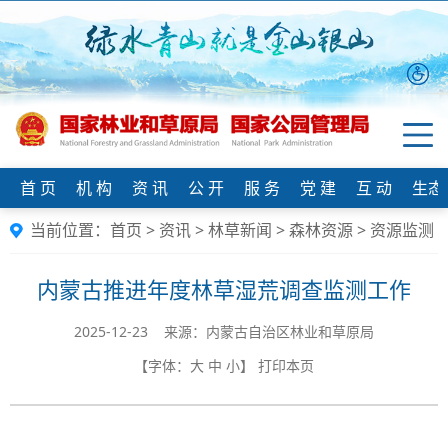
首 页
机 构
资 讯
公 开
服 务
党 建
互 动
生态
当前位置：
首页
>
资讯
>
林草新闻
>
森林资源
>
资源监测
内蒙古推进年度林草湿荒调查监测工作
2025-12-23 来源：内蒙古自治区林业和草原局
【字体：
大
中
小
】
打印本页