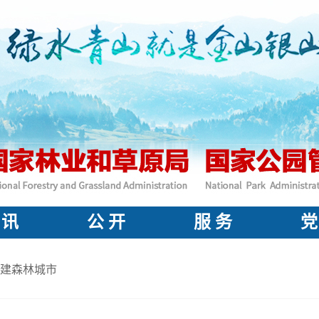
 讯
公 开
服 务
党
建森林城市