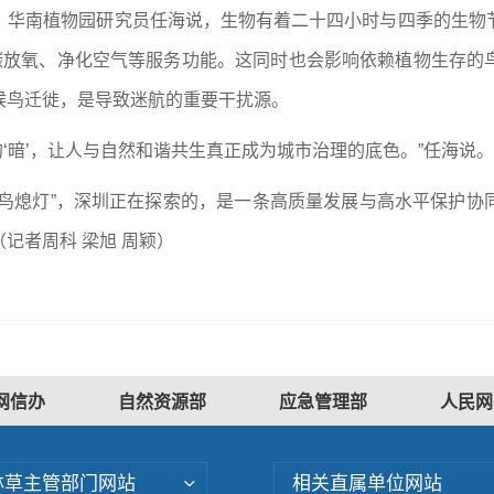
华南植物园研究员任海说，生物有着二十四小时与四季的生物节
固碳放氧、净化空气等服务功能。这同时也会影响依赖植物生存的
候鸟迁徙，是导致迷航的重要干扰源。
‘暗’，让人与自然和谐共生真正成为城市治理的底色。”任海说。
“为鸟熄灯”，深圳正在探索的，是一条高质量发展与高水平保护
记者周科 梁旭 周颖）
网信办
自然资源部
应急管理部
人民网
林草主管部门网站
相关直属单位网站