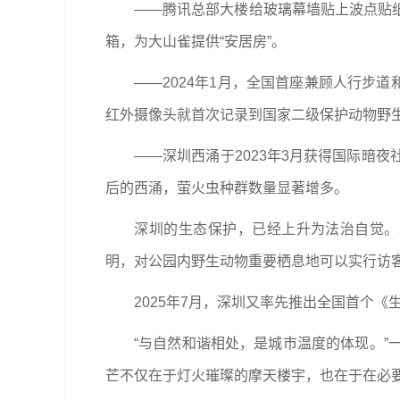
——腾讯总部大楼给玻璃幕墙贴上波点贴纸，让
箱，为大山雀提供“安居房”。
——2024年1月，全国首座兼顾人行步道和
红外摄像头就首次记录到国家二级保护动物野
——深圳西涌于2023年3月获得国际暗夜
后的西涌，萤火虫种群数量显著增多。
深圳的生态保护，已经上升为法治自觉。20
明，对公园内野生动物重要栖息地可以实行访
2025年7月，深圳又率先推出全国首个《
“与自然和谐相处，是城市温度的体现。”一
芒不仅在于灯火璀璨的摩天楼宇，也在于在必要