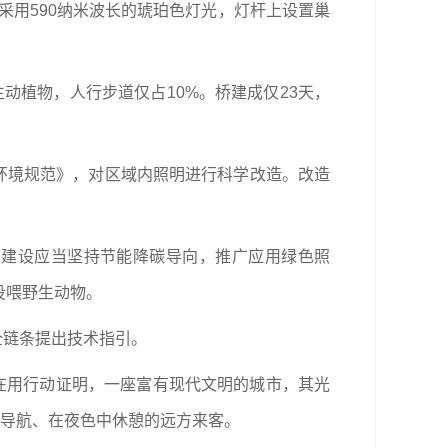
采用590纳米波长的琥珀色灯光，灯杆上设置巢
动植物，人行步道仅占10%。桥建成仅23天，
环境规范》，对区域内照明进行科学改造。改造
园建设应当坚持节能降碳导向，推广应用绿色照
投喂野生动物。
全链条提出技术指引。
在用行动证明，一座富有现代文明的城市，其光
辰导航、在夜色中休憩的远方来客。