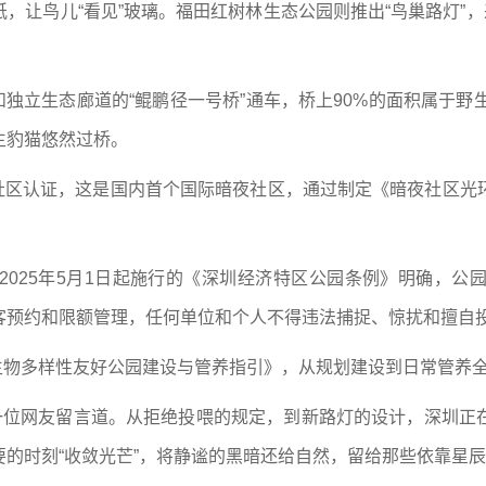
鸟儿“看见”玻璃。福田红树林生态公园则推出“鸟巢路灯”，
独立生态廊道的“鲲鹏径一号桥”通车，桥上90%的面积属于野生
生豹猫悠然过桥。
社区认证，这是国内首个国际暗夜社区，通过制定《暗夜社区光
25年5月1日起施行的《深圳经济特区公园条例》明确，公
客预约和限额管理，任何单位和个人不得违法捕捉、惊扰和擅自
生物多样性友好公园建设与管养指引》，从规划建设到日常管养
位网友留言道。从拒绝投喂的规定，到新路灯的设计，深圳正
的时刻“收敛光芒”，将静谧的黑暗还给自然，留给那些依靠星