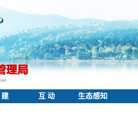
 建
互 动
生态感知