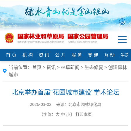
首 页
机 构
资 讯
公 开
服 务
党 建
互 动
生态
当前位置：
首页
>
资讯
>
林草新闻
>
生态修复
>
创建森林
城市
北京举办首届“花园城市建设”学术论坛
2026-03-02 来源：北京市园林绿化局
【字体：
大
中
小
】
打印本页