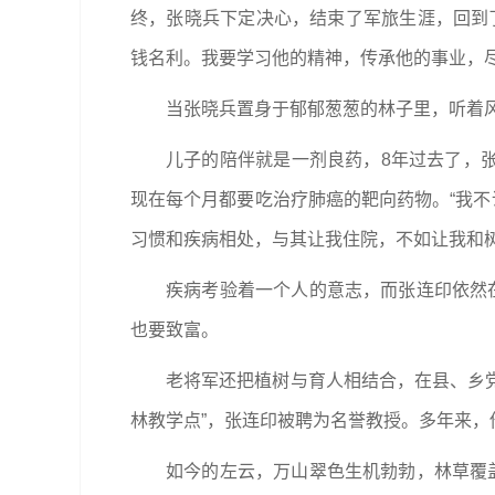
终，张晓兵下定决心，结束了军旅生涯，回到
钱名利。我要学习他的精神，传承他的事业，尽
当张晓兵置身于郁郁葱葱的林子里，听着风
儿子的陪伴就是一剂良药，8年过去了，张
现在每个月都要吃治疗肺癌的靶向药物。“我不
习惯和疾病相处，与其让我住院，不如让我和
疾病考验着一个人的意志，而张连印依然在
也要致富。
老将军还把植树与育人相结合，在县、乡党
林教学点”，张连印被聘为名誉教授。多年来，
如今的左云，万山翠色生机勃勃，林草覆盖