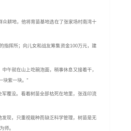
群众耕地，他将育苗基地选在了张家场村南湾十
的指挥所；向儿女和战友筹集资金100万元，建
山，中午就在山上吃碗泡面，稍事休息又接着干，
一块紫一块。”
全军覆没。看着树苗全部枯死在地里，张连印流
他发现，只重视栽种而缺乏科学管理，树苗是无
为师。