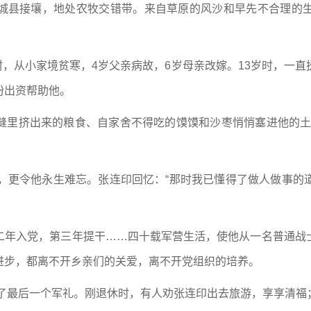
城县接壤，地处农牧交错带。来自草原的风沙和早先不合理的
场村，从小家境贫寒，4岁父亲病故，6岁母亲改嫁。13岁时，一
纷出资帮助他。
缝里挤出来的粮食、自家舍不得吃的馍馍和沙枣悄悄塞进他的土
景，更令他永生难忘。张连印回忆：“那时我已懂得了做人做事的
二年入党，第三年提干……四十载军营生活，使他从一名普通战
进步，都离不开乡亲们的关爱，离不开党组织的培养。
敬了最后一个军礼。刚退休时，有人劝张连印出去旅游，享享清