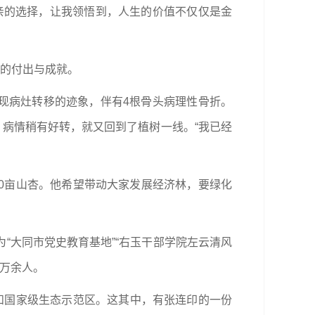
亲的选择，让我领悟到，人生的价值不仅仅是金
亲的付出与成就。
发现病灶转移的迹象，伴有4根骨头病理性骨折。
，病情稍有好转，就又回到了植树一线。“我已经
00亩山杏。他希望带动大家发展经济林，要绿化
“大同市党史教育基地”“右玉干部学院左云清风
3万余人。
县和国家级生态示范区。这其中，有张连印的一份