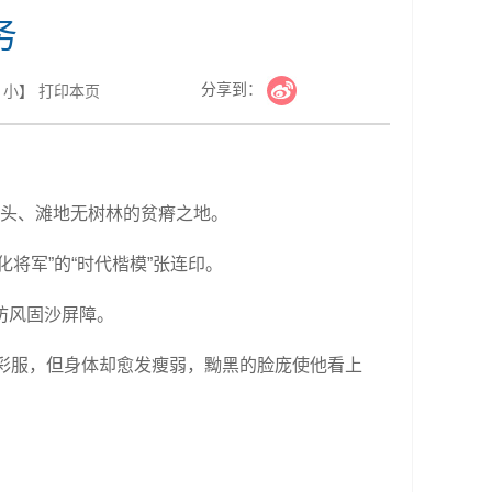
务
分享到：
小
】
打印本页
秃头、滩地无树林的贫瘠之地。
将军”的“时代楷模”张连印。
防风固沙屏障。
迷彩服，但身体却愈发瘦弱，黝黑的脸庞使他看上