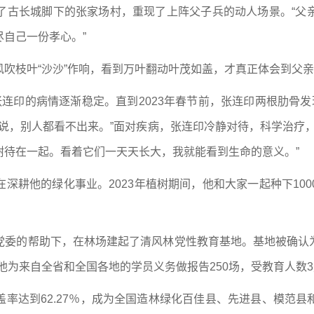
了古长城脚下的张家场村，重现了上阵父子兵的动人场景。“父
自己一份孝心。”
吹枝叶“沙沙”作响，看到万叶翻动叶茂如盖，才真正体会到父
连印的病情逐渐稳定。直到2023年春节前，张连印两根肋骨
说，别人都看不出来。”面对疾病，张连印冷静对待，科学治疗
树待在一起。看着它们一天天长大，我就能看到生命的意义。”
深耕他的绿化事业。2023年植树期间，他和大家一起种下10
委的帮助下，在林场建起了清风林党性教育基地。基地被确认为
他为来自全省和全国各地的学员义务做报告250场，受教育人数
率达到62.27％，成为全国造林绿化百佳县、先进县、模范