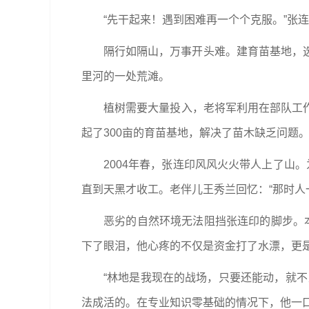
“先干起来！遇到困难再一个个克服。”张
隔行如隔山，万事开头难。建育苗基地，
里河的一处荒滩。
植树需要大量投入，老将军利用在部队工作
起了300亩的育苗基地，解决了苗木缺乏问题
2004年春，张连印风风火火带人上了山
直到天黑才收工。老伴儿王秀兰回忆：“那时人
恶劣的自然环境无法阻挡张连印的脚步。
下了眼泪，他心疼的不仅是资金打了水漂，更
“林地是我现在的战场，只要还能动，就
法成活的。在专业知识零基础的情况下，他一