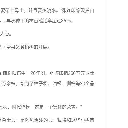
要带上母土，并且要多浇水。”张连印像爱护自
，再次种下的树苗成活率超过85％。
入人心。
动了全县义务植树的开展。
植树队伍中。20年间，张连印把260万元退休
20万余株，培育了樟子松、油松、侧柏等20个品
个代表，时代楷模，这是一个集体的荣誉。”
绿色士兵，是防风治沙的兵。我将和这些小树苗