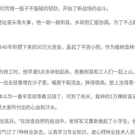
连印凭借一股子不服输的韧劲，开始了新战场的战斗。
选址是头等大事，他一趟一趟到县、乡政府汇报协调。为了不占
40年积攒下来的30万元资金，盖起了平房小院，作为植树造林
。
。为抢工时，他早晨5点多钟就起床，抱着树苗和工人们一起上
一出去就像埋在沙子里，嘴唇干裂流血，肿得很高。脸上冻得青
本以为一番辛苦就等着见绿了，可到了秋天，栽种的1万棵树苗
是大家所付出的心血和汗水。
不当逃兵。”在改造自然的挑战中，老将军又重新做起了小学生。
口气订了7种林业杂志，认真学习专业知识，虚心拜林业技术人员