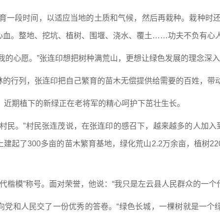
培育一段时间，以适应当地的土质和气候，然后再栽种。栽种时还
心血。整地、挖坑、植树、围堰、浇水、覆土……功夫不负有心人
我的心愿。”张连印想把树种满荒山，更想让绿色发展的理念深
林的行列，张连印把自己繁育的苗木无偿提供给需要的百姓，带
，近期植下的新绿正在老将军的精心呵护下茁壮生长。
村民。”村民张连茂说，在张连印的感召下，越来越多的人加入到
起了300多亩的苗木繁育基地，绿化荒山2.2万余亩，植树2
“时代楷模”称号。面对荣誉，他说：“我只是左云县人民群众的一
向党和人民交了一份优秀的答卷。“绿色长城，一棵树就是一个