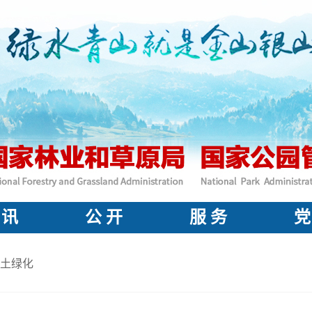
 讯
公 开
服 务
党
土绿化