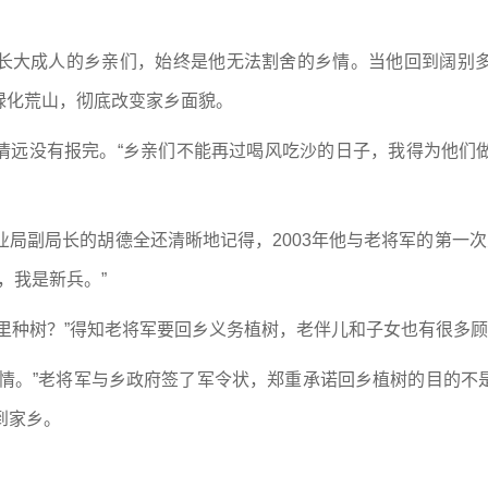
长大成人的乡亲们，始终是他无法割舍的乡情。当他回到阔别
绿化荒山，彻底改变家乡面貌。
情远没有报完。“乡亲们不能再过喝风吃沙的日子，我得为他们
业局副局长的胡德全还清晰地记得，2003年他与老将军的第一次
，我是新兵。”
里种树？”得知老将军要回乡义务植树，老伴儿和子女也有很多
的情。”老将军与乡政府签了军令状，郑重承诺回乡植树的目的不
到家乡。