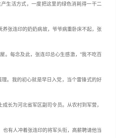
生产生活方式，一度把这里的绿色消耗得一干二
直抚养张连印的奶奶病故，爷爷病重卧床不起，张
屋。每念及此，张连印总心生感激，“我不吃百
道理。我的初心就是早日入党，当个雷锋式的好
士成长为河北省军区副司令员。从农村到军营，
福；也有人冲着张连印的将军头衔，高薪聘请他当