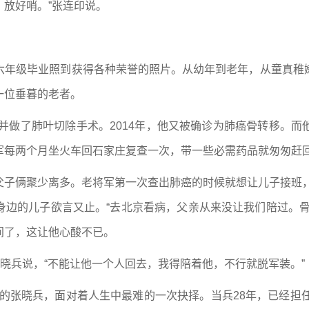
放好哨。”张连印说。
六年级毕业照到获得各种荣誉的照片。从幼年到老年，从童真稚
一位垂暮的老者。
，并做了肺叶切除手术。2014年，他又被确诊为肺癌骨转移。
军每两个月坐火车回石家庄复查一次，带一些必需药品就匆匆赶
子俩聚少离多。老将军第一次查出肺癌的时候就想让儿子接班，
身边的儿子欲言又止。“去北京看病，父亲从来没让我们陪过。骨
间了，这让他心酸不已。
张晓兵说，“不能让他一个人回去，我得陪着他，不行就脱军装。”
2岁的张晓兵，面对着人生中最难的一次抉择。当兵28年，已经担