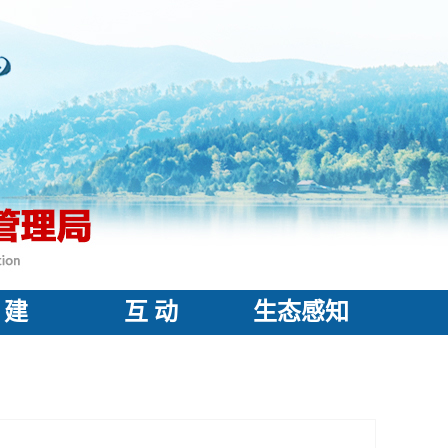
 建
互 动
生态感知