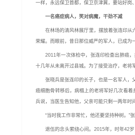
一样，永远保卫首都，保卫京津冀，要站好岗、
一名癌症病人，笑对病魔，干劲不减
在林场的清风林展厅里，摆放着张连印从
荣耀。而眼前，昔日那位威严的军人，已成为
2011年一次体检中，张连印检查出肺癌
十几年从未离开过县城。为了接受治疗，老将
张晓兵是张连印的长子，也是一名军人，父
癌细胞骨转移后，病榻上的老将军好几次看着
兵说，当医生告知他，父亲可能只剩一两年时
“当时我工作非常忙，他还要坚持种树。”
退伍的念头萦绕心间。2015年，时年4