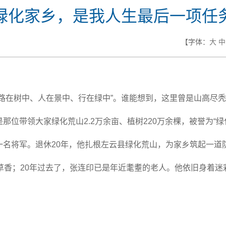
绿化家乡，是我人生最后一项任
【字体：
大
中
路在树中、人在景中、行在绿中”。谁能想到，这里曾是山高尽
位带领大家绿化荒山2.2万余亩、植树220万余棵，被誉为“绿化
一名将军。退休20年，他扎根左云县绿化荒山，为家乡筑起一道
草香；20年过去了，张连印已是年近耄耋的老人。他依旧身着