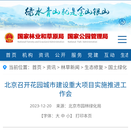
首 页
机 构
资 讯
公 开
服 务
党 建
互 动
生态
当前位置：
首页
>
资讯
>
林草新闻
>
生态修复
>
国土绿化
北京召开花园城市建设重大项目实施推进工
作会
2023-12-20 来源：北京市园林绿化局
【字体：
大
中
小
】
打印本页