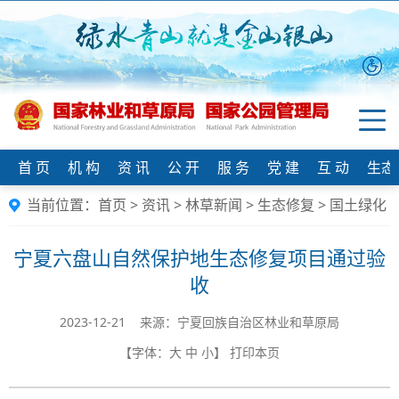
首 页
机 构
资 讯
公 开
服 务
党 建
互 动
生态
当前位置：
首页
>
资讯
>
林草新闻
>
生态修复
>
国土绿化
宁夏六盘山自然保护地生态修复项目通过验
收
2023-12-21 来源：宁夏回族自治区林业和草原局
【字体：
大
中
小
】
打印本页