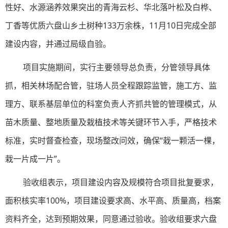
性好、水源涵养效果突出的青海云杉、华北落叶松及白桦、
丁香等优质六盘山乡土树种133万余株，11月10日完成全部
建设内容，并通过局级自验。
项目实施期间，实行主要领导总负责，分管领导具体
抓，相关林场配合管，驻场人员全程跟踪监管，施工方、监
理方、联系基层单位的科室负责人齐抓共管的管理模式，从
苗木质量、整地质量及栽植技术等关键环节入手，严格技术
标准，实时督查检查，现场整改问效，确保“栽一颗活一棵，
栽一片成一片”。
验收组表示，项目建设内容及规模符合项目批复要求，
面积核实率100%，项目建设要求高、水平高、质量高，档案
资料齐全，达到预期效果，同意通过验收。
验收组
要求
六盘