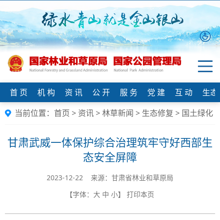
首 页
机 构
资 讯
公 开
服 务
党 建
互 动
生态
当前位置：
首页
>
资讯
>
林草新闻
>
生态修复
>
国土绿化
甘肃武威一体保护综合治理筑牢守好西部生
态安全屏障
2023-12-22 来源：甘肃省林业和草原局
【字体：
大
中
小
】
打印本页