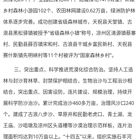
乡村森林小游园102个、农田林网建设0.62万亩，绿洲防护林
体系逐步完善。成功创建省级森林城市，天祝县天堂镇、古
浪县黑松驿镇被授予“省级森林小镇”称号，凉州区清源镇蔡寨
村、民勤县薛百镇宋和村、古浪县干城乡富民新村、天祝县
赛什斯镇先明峡村等11个村被评为“国家森林乡村”。
三、突出重点，科学推进荒漠化综合防治。坚持人工造
林与封沙育林草、封禁保护相结合，生物治沙与工程治沙相
结合，突出重点、因害设防，连片建设、规模治理，持续开
展科学防沙治沙。累计完成治沙460多万亩，治理风沙口240
个。建成了古浪八步沙、草原井和民勤老虎口、青土湖、龙
王庙、沙咀墩及凉州区头道槽等沙漠治理示范样板，连片治
理面积均达到10万亩以上。“十四五”以来，组织实施石羊河