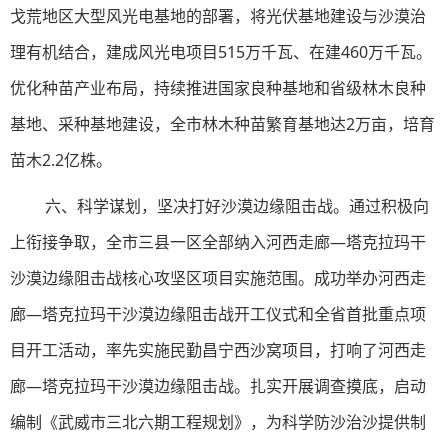
戈荒地区大型风光电基地的部署，将光伏基地建设与沙漠治
理有机结合，建成风光电项目515万千瓦、在建460万千瓦。
优化种苗产业布局，持续推进国家良种基地和省级林木良种
基地、采种基地建设，全市林木种苗繁育基地达2万亩，培育
苗木2.2亿株。
六、科学谋划，坚决打好沙漠边缘阻击战。通过积极向
上衔接争取，全市三县一区全部纳入河西走廊—塔克拉玛干
沙漠边缘阻击战核心攻坚区项目实施范围。成功举办河西走
廊—塔克拉玛干沙漠边缘阻击战开工仪式和全省首批重点项
目开工活动，率先实施民勤昌宁西沙窝项目，打响了河西走
廊—塔克拉玛干沙漠边缘阻击战。扎实开展调查摸底，启动
编制《武威市三北六期工程规划》，为科学防沙治沙提供制