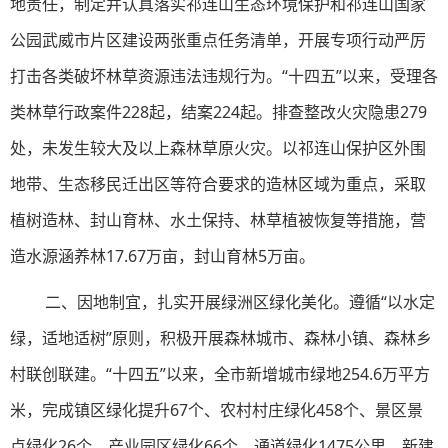
地责任，制定并认真落实祁连山生态环境保护和祁连山国家
公园武威市片区建设两张重点任务清单，开展专项行动严厉
打击各类破坏林草资源违法违规行为。“十四五”以来，受理各
类林草行政案件228起，结案224起。排查整改火灾隐患279
处，未发生较大及以上森林草原火灾。以祁连山保护区外围
地带、生态移民迁出区等符合要求的造林区域为重点，采取
植树造林、封山育林、水土保持、林草植被恢复等措施，营
造水源涵养林17.67万亩，封山育林5万亩。
二、因地制宜，扎实开展绿洲区绿化美化。遵循“以水定
绿，适地适树”原则，积极开展森林城市、森林小镇、森林乡
村联创联建。“十四五”以来，全市新增城市绿地254.6万平方
米，完成镇区绿化提升67个、农村村庄绿化458个、景区景
点绿化26个、产业园区绿化66个、通道绿化1475公里，新建