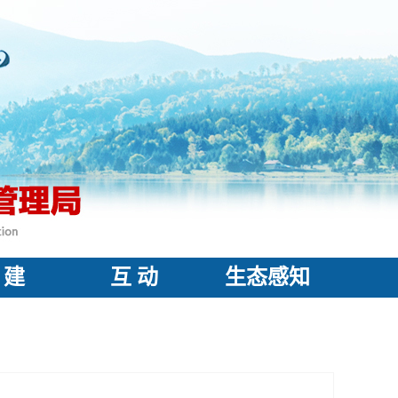
 建
互 动
生态感知