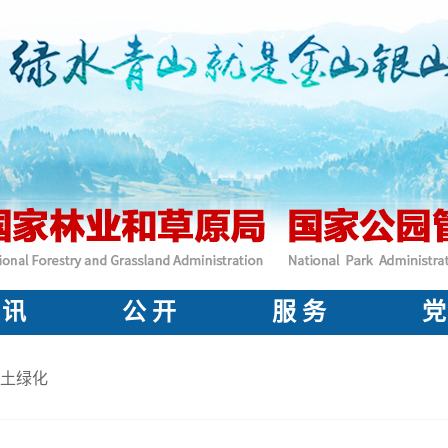
 讯
公 开
服 务
党
土绿化