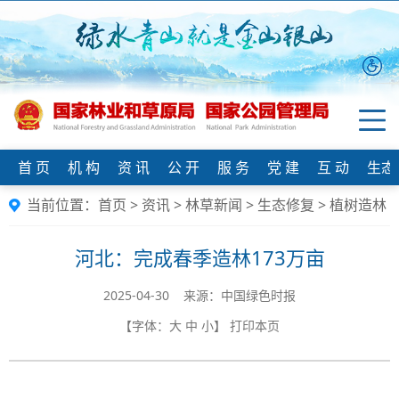
首 页
机 构
资 讯
公 开
服 务
党 建
互 动
生态
当前位置：
首页
>
资讯
>
林草新闻
>
生态修复
>
植树造林
河北：完成春季造林173万亩
2025-04-30 来源：中国绿色时报
【字体：
大
中
小
】
打印本页