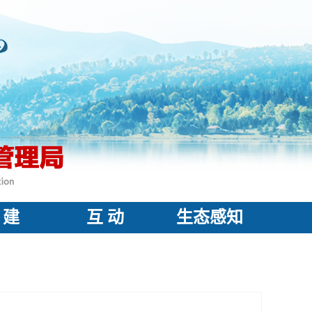
 建
互 动
生态感知