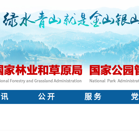
 讯
公 开
服 务
党