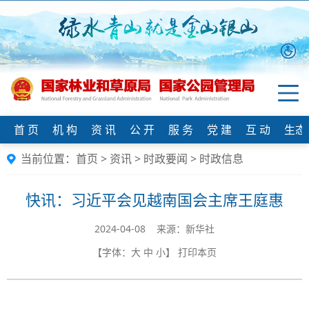
首 页
机 构
资 讯
公 开
服 务
党 建
互 动
生态
当前位置：
首页
>
资讯
>
时政要闻
>
时政信息
快讯：习近平会见越南国会主席王庭惠
2024-04-08 来源：​新华社
【字体：
大
中
小
】
打印本页