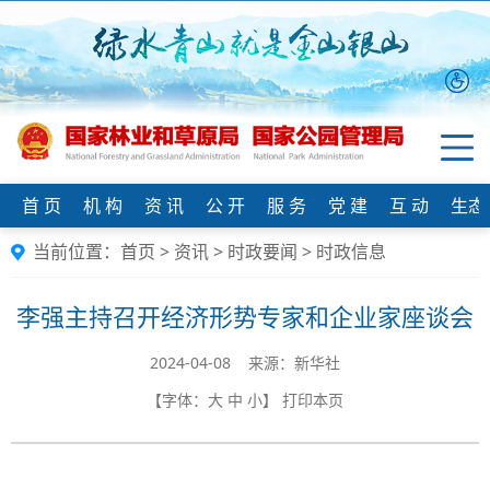
首 页
机 构
资 讯
公 开
服 务
党 建
互 动
生态
当前位置：
首页
>
资讯
>
时政要闻
>
时政信息
李强主持召开经济形势专家和企业家座谈会
2024-04-08 来源：新华社
【字体：
大
中
小
】
打印本页